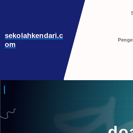
S
k
i
p
t
sekolahkendari.c
Penge
o
om
c
o
n
t
e
n
t
do