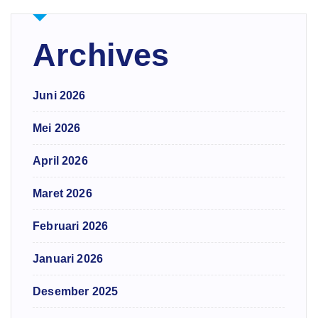
Archives
Juni 2026
Mei 2026
April 2026
Maret 2026
Februari 2026
Januari 2026
Desember 2025