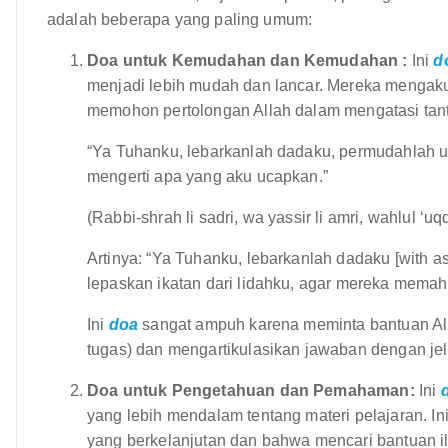
adalah beberapa yang paling umum:
Doa untuk Kemudahan dan Kemudahan :
Ini
d
menjadi lebih mudah dan lancar. Mereka mengaku
memohon pertolongan Allah dalam mengatasi tant
“Ya Tuhanku, lebarkanlah dadaku, permudahlah u
mengerti apa yang aku ucapkan.”
(Rabbi-shrah li sadri, wa yassir li amri, wahlul ‘u
Artinya: “Ya Tuhanku, lebarkanlah dadaku [with 
lepaskan ikatan dari lidahku, agar mereka mema
Ini
doa
sangat ampuh karena meminta bantuan Al
tugas) dan mengartikulasikan jawaban dengan jela
Doa untuk Pengetahuan dan Pemahaman:
Ini
yang lebih mendalam tentang materi pelajaran. I
yang berkelanjutan dan bahwa mencari bantuan il