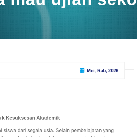
Mei, Rab, 2026
tuk Kesuksesan Akademik
i siswa dari segala usia. Selain pembelajaran yang