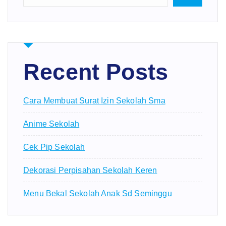
Recent Posts
Cara Membuat Surat Izin Sekolah Sma
Anime Sekolah
Cek Pip Sekolah
Dekorasi Perpisahan Sekolah Keren
Menu Bekal Sekolah Anak Sd Seminggu