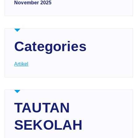
November 2025
Categories
Artikel
TAUTAN
SEKOLAH