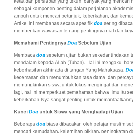
ketat dan persiapan yang tekun, banyak yang mencari
sebagai komponen penting dalam perjalanan akademis
ampuh untuk mencari petunjuk, keberkahan, dan kemud
Artikel ini membahas secara spesifik
doa
sering dibaca
memberikan wawasan tentang pentingnya niat dan key
Memahami Pentingnya
Doa
Sebelum Ujian
Membaca
doa
sebelum ujian bukan sekedar tindakan ta
mendalam kepada Allah (Tuhan). Hal ini mengakui bah
keberhasilan akhir ada di tangan Yang Mahakuasa.
Do
kecemasan dan menumbuhkan rasa damai dan percaya di
memungkinkan siswa untuk fokus mengingat dan mener
lagi, hal ini memperkuat pemahaman bahwa ilmu itu sen
keberkahan-Nya sangat penting untuk memanfaatkanny
Kunci
Doa
untuk Siswa yang Menghadapi Ujian
Beberapa
doa
biasa dibacakan oleh pelajar muslim seb
mencari kemudahan, kejernihan pikiran, peningkatan da