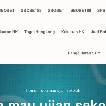
SBOBET
SBOBET88
SBOBET
SBOBET88
SPB
luaran HK
Togel Hongkong
Keluaran HK
Judi Bo
Pengeluaran SDY
Home
doa mau ujian sekolah
a mau ujian seko