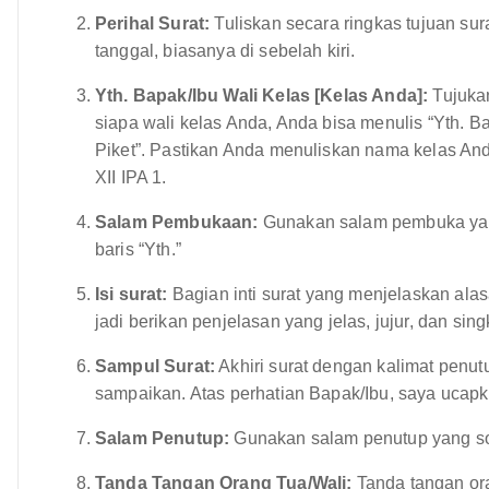
Perihal Surat:
Tuliskan secara ringkas tujuan sur
tanggal, biasanya di sebelah kiri.
Yth. Bapak/Ibu Wali Kelas [Kelas Anda]:
Tujukan
siapa wali kelas Anda, Anda bisa menulis “Yth. B
Piket”. Pastikan Anda menuliskan nama kelas And
XII IPA 1.
Salam Pembukaan:
Gunakan salam pembuka yang
baris “Yth.”
Isi surat:
Bagian inti surat yang menjelaskan alas
jadi berikan penjelasan yang jelas, jujur, dan singk
Sampul Surat:
Akhiri surat dengan kalimat penutu
sampaikan. Atas perhatian Bapak/Ibu, saya ucapka
Salam Penutup:
Gunakan salam penutup yang sop
Tanda Tangan Orang Tua/Wali:
Tanda tangan or