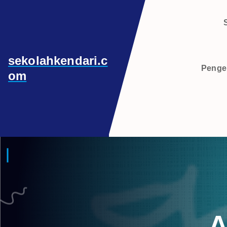
S
k
i
p
t
sekolahkendari.c
Penge
o
om
c
o
n
t
e
n
t
A