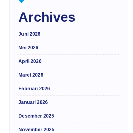
Archives
Juni 2026
Mei 2026
April 2026
Maret 2026
Februari 2026
Januari 2026
Desember 2025
November 2025