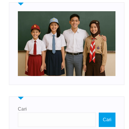
Cari
Cari