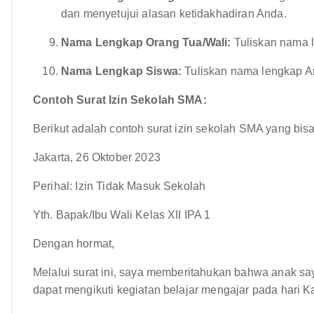
dan menyetujui alasan ketidakhadiran Anda.
Nama Lengkap Orang Tua/Wali:
Tuliskan nama l
Nama Lengkap Siswa:
Tuliskan nama lengkap An
Contoh Surat Izin Sekolah SMA:
Berikut adalah contoh surat izin sekolah SMA yang bis
Jakarta, 26 Oktober 2023
Perihal: Izin Tidak Masuk Sekolah
Yth. Bapak/Ibu Wali Kelas XII IPA 1
Dengan hormat,
Melalui surat ini, saya memberitahukan bahwa anak say
dapat mengikuti kegiatan belajar mengajar pada hari 