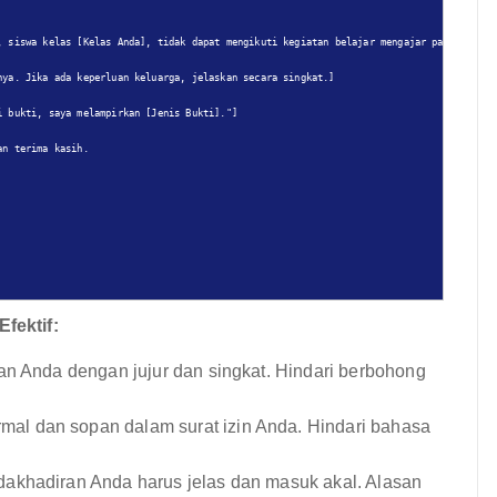
, siswa kelas [Kelas Anda], tidak dapat mengikuti kegiatan belajar mengajar pada hari [H
ya. Jika ada keperluan keluarga, jelaskan secara singkat.]

 bukti, saya melampirkan [Jenis Bukti]."]

n terima kasih.

fektif:
an Anda dengan jujur dan singkat. Hindari berbohong
al dan sopan dalam surat izin Anda. Hindari bahasa
dakhadiran Anda harus jelas dan masuk akal. Alasan