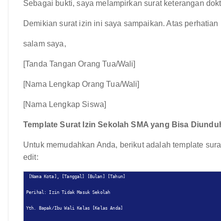
Sebagai bukti, saya melampirkan surat keterangan dokte
Demikian surat izin ini saya sampaikan. Atas perhatian
salam saya,
[Tanda Tangan Orang Tua/Wali]
[Nama Lengkap Orang Tua/Wali]
[Nama Lengkap Siswa]
Template Surat Izin Sekolah SMA yang Bisa Diundu
Untuk memudahkan Anda, berikut adalah template sura
edit:
[Nama Kota], [Tanggal] [Bulan] [Tahun]

Perihal: Izin Tidak Masuk Sekolah

Yth. Bapak/Ibu Wali Kelas [Kelas Anda]
