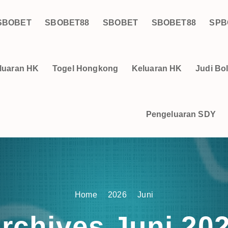
SBOBET
SBOBET88
SBOBET
SBOBET88
SPB
luaran HK
Togel Hongkong
Keluaran HK
Judi Bo
Pengeluaran SDY
Home
2026
Juni
rchives Juni 20