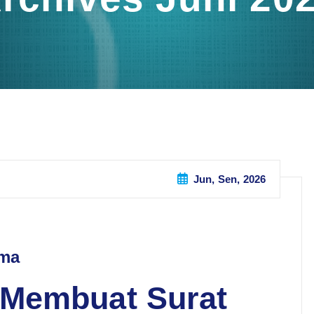
Jun, Sen, 2026
sma
Membuat Surat