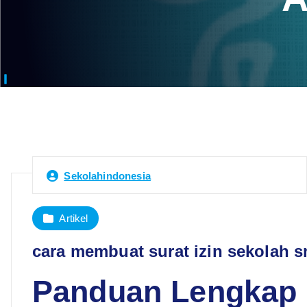
Sekolahindonesia
Artikel
cara membuat surat izin sekolah 
Panduan Lengkap 