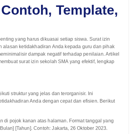
 Contoh, Template,
nting yang harus dikuasai setiap siswa. Surat izin
 alasan ketidakhadiran Anda kepada guru dan pihak
minimalisir dampak negatif terhadap penilaian. Artikel
mbuat surat izin sekolah SMA yang efektif, lengkap
ti struktur yang jelas dan terorganisir. Ini
idakhadiran Anda dengan cepat dan efisien. Berikut
n di pojok kanan atas halaman. Format tanggal yang
ulan] [Tahun]. Contoh: Jakarta, 26 Oktober 2023.