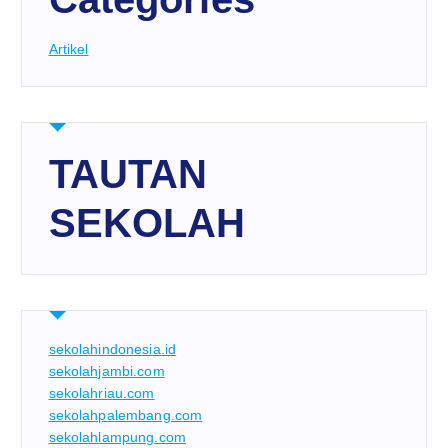
Artikel
TAUTAN
SEKOLAH
sekolahindonesia.id
sekolahjambi.com
sekolahriau.com
sekolahpalembang.com
sekolahlampung.com