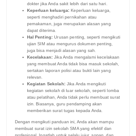
dokter jika Anda sakit lebih dari satu hari.
Keperluan keluarga:
Keperluan keluarga,
seperti menghadiri pernikahan atau
pemakaman, juga merupakan alasan yang
dapat diterima.
Hal Penting:
Urusan penting, seperti mengikuti
ujian SIM atau mengurus dokumen penting,
juga bisa menjadi alasan yang sah.
Kecelakaan:
Jika Anda mengalami kecelakaan
yang membuat Anda tidak bisa masuk sekolah,
sertakan laporan polisi atau bukti lain yang
relevan.
Kegiatan Sekolah:
Jika Anda mengikuti
kegiatan sekolah di luar sekolah, seperti lomba
atau pelatihan, Anda tidak perlu membuat surat
izin. Biasanya, guru pendamping akan
memberikan surat tugas kepada Anda.
Dengan mengikuti panduan ini, Anda akan mampu
membuat surat izin sekolah SMA yang efektif dan
profesional. Ingatlah untuk selalu jujur, sopan, dan