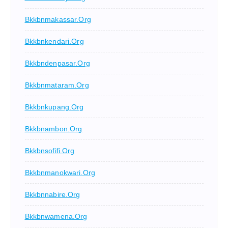
Bkkbnmakassar.org
Bkkbnkendari.org
Bkkbndenpasar.org
Bkkbnmataram.org
Bkkbnkupang.org
Bkkbnambon.org
Bkkbnsofifi.org
Bkkbnmanokwari.org
Bkkbnnabire.org
Bkkbnwamena.org