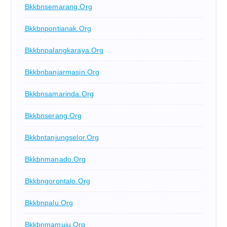
Bkkbnsemarang.org
Bkkbnpontianak.org
Bkkbnpalangkaraya.org
Bkkbnbanjarmasin.org
Bkkbnsamarinda.org
Bkkbnserang.org
Bkkbntanjungselor.org
Bkkbnmanado.org
Bkkbngorontalo.org
Bkkbnpalu.org
Bkkbnmamuju.org