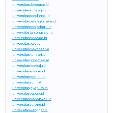
universitasdenpasar.id
universitaskupang.id
universitaspontianak.id
universitaspalangkaraya.id
universitasbanjarbaru.id
universitastanjungselor.id
universitasmanado.id
universitaspalu.id
universitasmakassar.id
universitaskendari.id
universitasgorontalo.id
universitasmamuju.id
universitasambon.id
universitasmaluku.id
universitassofifi.id
universitasjayapura.id
universitaspapua.id
universitasmanokwari.id
universitassorong.id
universitaswanggar.id