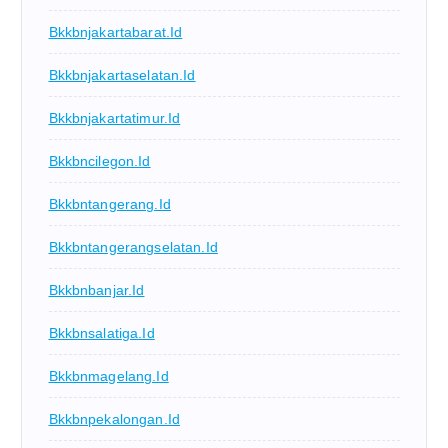
Bkkbnjakartabarat.id
Bkkbnjakartaselatan.id
Bkkbnjakartatimur.id
Bkkbncilegon.id
Bkkbntangerang.id
Bkkbntangerangselatan.id
Bkkbnbanjar.id
Bkkbnsalatiga.id
Bkkbnmagelang.id
Bkkbnpekalongan.id