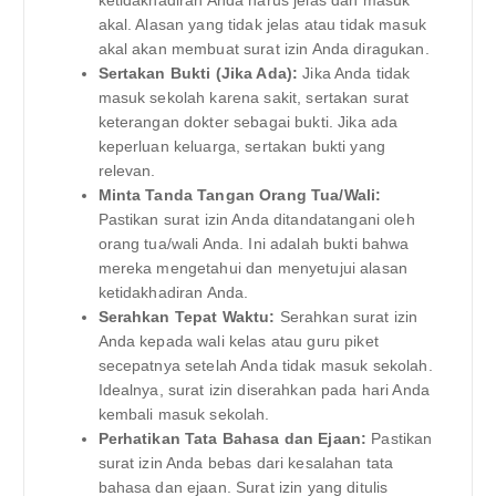
ketidakhadiran Anda harus jelas dan masuk
akal. Alasan yang tidak jelas atau tidak masuk
akal akan membuat surat izin Anda diragukan.
Sertakan Bukti (Jika Ada):
Jika Anda tidak
masuk sekolah karena sakit, sertakan surat
keterangan dokter sebagai bukti. Jika ada
keperluan keluarga, sertakan bukti yang
relevan.
Minta Tanda Tangan Orang Tua/Wali:
Pastikan surat izin Anda ditandatangani oleh
orang tua/wali Anda. Ini adalah bukti bahwa
mereka mengetahui dan menyetujui alasan
ketidakhadiran Anda.
Serahkan Tepat Waktu:
Serahkan surat izin
Anda kepada wali kelas atau guru piket
secepatnya setelah Anda tidak masuk sekolah.
Idealnya, surat izin diserahkan pada hari Anda
kembali masuk sekolah.
Perhatikan Tata Bahasa dan Ejaan:
Pastikan
surat izin Anda bebas dari kesalahan tata
bahasa dan ejaan. Surat izin yang ditulis