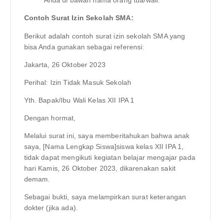
Anda di bawah nama orang tua/wali.
Contoh Surat Izin Sekolah SMA:
Berikut adalah contoh surat izin sekolah SMA yang
bisa Anda gunakan sebagai referensi:
Jakarta, 26 Oktober 2023
Perihal: Izin Tidak Masuk Sekolah
Yth. Bapak/Ibu Wali Kelas XII IPA 1
Dengan hormat,
Melalui surat ini, saya memberitahukan bahwa anak
saya, [Nama Lengkap Siswa]siswa kelas XII IPA 1,
tidak dapat mengikuti kegiatan belajar mengajar pada
hari Kamis, 26 Oktober 2023, dikarenakan sakit
demam.
Sebagai bukti, saya melampirkan surat keterangan
dokter (jika ada).