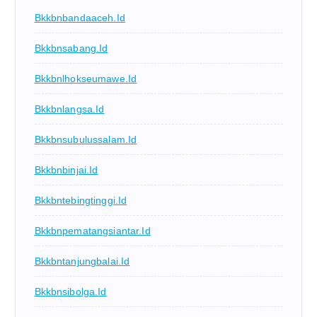
Bkkbnbandaaceh.id
Bkkbnsabang.id
Bkkbnlhokseumawe.id
Bkkbnlangsa.id
Bkkbnsubulussalam.id
Bkkbnbinjai.id
Bkkbntebingtinggi.id
Bkkbnpematangsiantar.id
Bkkbntanjungbalai.id
Bkkbnsibolga.id