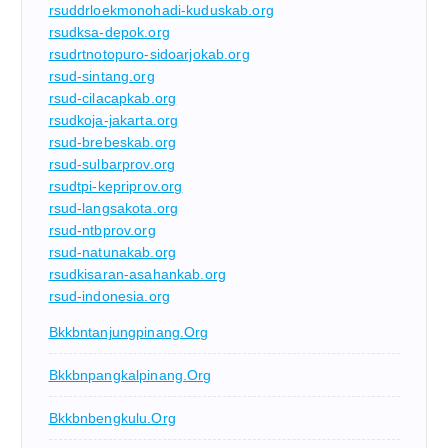
rsuddrloekmonohadi-kuduskab.org
rsudksa-depok.org
rsudrtnotopuro-sidoarjokab.org
rsud-sintang.org
rsud-cilacapkab.org
rsudkoja-jakarta.org
rsud-brebeskab.org
rsud-sulbarprov.org
rsudtpi-kepriprov.org
rsud-langsakota.org
rsud-ntbprov.org
rsud-natunakab.org
rsudkisaran-asahankab.org
rsud-indonesia.org
Bkkbntanjungpinang.org
Bkkbnpangkalpinang.org
Bkkbnbengkulu.org