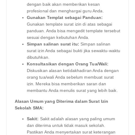
dengan baik akan memberikan kesan
profesional dan menghargai guru Anda.
Gunakan Templat sebagai Panduan:
Gunakan template surat izin di atas sebagai
panduan. Anda bisa mengedit template tersebut
sesuai dengan kebutuhan Anda.
Simpan salinan surat itu:
Simpan salinan
surat izin Anda sebagai bukti jika sewaktu-waktu
dibutuhkan.
Konsultasikan dengan Orang Tua/Wali:
Diskusikan alasan ketidakhadiran Anda dengan
orang tua/wali Anda sebelum membuat surat
izin. Mereka bisa memberikan saran dan
membantu Anda menulis surat yang lebih baik.
Alasan Umum yang Diterima dalam Surat Izin
Sekolah SMA:
Sakit:
Sakit adalah alasan yang paling umum
dan diterima untuk tidak masuk sekolah.
Pastikan Anda menyertakan surat keterangan