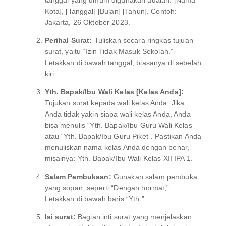
Kota], [Tanggal] [Bulan] [Tahun]. Contoh:
Jakarta, 26 Oktober 2023.
Perihal Surat:
Tuliskan secara ringkas tujuan
surat, yaitu “Izin Tidak Masuk Sekolah.”
Letakkan di bawah tanggal, biasanya di sebelah
kiri.
Yth. Bapak/Ibu Wali Kelas [Kelas Anda]:
Tujukan surat kepada wali kelas Anda. Jika
Anda tidak yakin siapa wali kelas Anda, Anda
bisa menulis “Yth. Bapak/Ibu Guru Wali Kelas”
atau “Yth. Bapak/Ibu Guru Piket”. Pastikan Anda
menuliskan nama kelas Anda dengan benar,
misalnya: Yth. Bapak/Ibu Wali Kelas XII IPA 1.
Salam Pembukaan:
Gunakan salam pembuka
yang sopan, seperti “Dengan hormat,”.
Letakkan di bawah baris “Yth.”
Isi surat:
Bagian inti surat yang menjelaskan