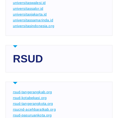
universitaswalesi.id
universitassalor.id
universitasjakarta.id
universitassamarinda.id
universitasindonesia.org
RSUD
rsud-tangerangkab.org
rsud-kotabekasi.org
rsud-tangerangkota.org
rsucnd-acehbaratkab.org
rsud-pasuruankota.org