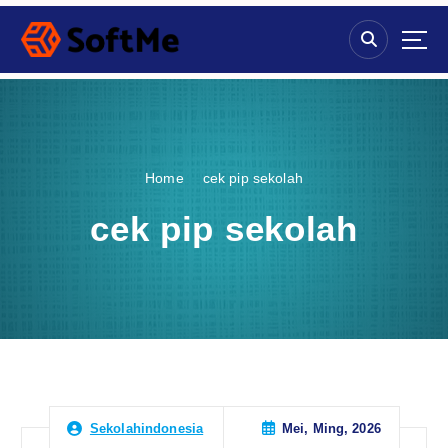
S
k
i
p
t
o
c
o
Home
cek pip sekolah
n
t
cek pip sekolah
e
n
t
Mei, Ming, 2026
Sekolahindonesia