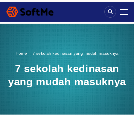
S
k
i
p
t
o
c
o
Home
7 sekolah kedinasan yang mudah masuknya
n
t
7 sekolah kedinasan
e
n
yang mudah masuknya
t