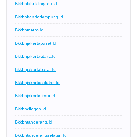
Bkkbnlubuklinggau.id
Bkkbnbandarlampung.id
Bkkbnmetro.id
Bkkbnjakartapusat.id
Bkkbnjakartautara.id
Bkkbnjakartabarat.id
Bkkbnjakartaselatan.id
Bkkbnjakartatimur.id
Bkkbncilegon.id
Bkkbntangerang.id
Bkkbntangerangselatan.id