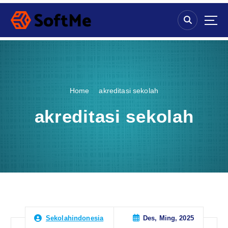
S
k
i
p
t
o
c
o
Home
akreditasi sekolah
n
t
akreditasi sekolah
e
n
t
Des, Ming, 2025
Sekolahindonesia