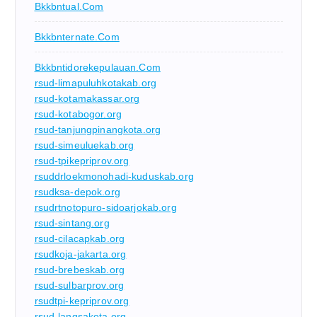
Bkkbntual.com
Bkkbnternate.com
Bkkbntidorekepulauan.com
rsud-limapuluhkotakab.org
rsud-kotamakassar.org
rsud-kotabogor.org
rsud-tanjungpinangkota.org
rsud-simeuluekab.org
rsud-tpikepriprov.org
rsuddrloekmonohadi-kuduskab.org
rsudksa-depok.org
rsudrtnotopuro-sidoarjokab.org
rsud-sintang.org
rsud-cilacapkab.org
rsudkoja-jakarta.org
rsud-brebeskab.org
rsud-sulbarprov.org
rsudtpi-kepriprov.org
rsud-langsakota.org