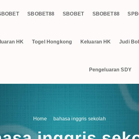
SBOBET
SBOBET88
SBOBET
SBOBET88
SPB
luaran HK
Togel Hongkong
Keluaran HK
Judi Bo
Pengeluaran SDY
Home
bahasa inggris sekolah
asa inggris sek