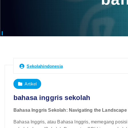
Sekolahindonesia
Artikel
bahasa inggris sekolah
Bahasa Inggris Sekolah: Navigating the Landscape 
Bahasa Inggris, atau Bahasa Inggris, memegang posisi 