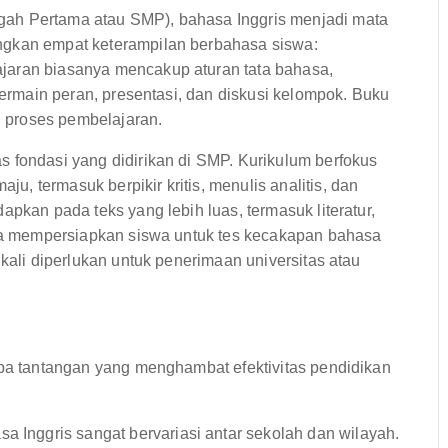
gah Pertama atau SMP), bahasa Inggris menjadi mata
ngkan empat keterampilan berbahasa siswa:
jaran biasanya mencakup aturan tata bahasa,
 bermain peran, presentasi, dan diskusi kelompok. Buku
 proses pembelajaran.
 fondasi yang didirikan di SMP. Kurikulum berfokus
, termasuk berpikir kritis, menulis analitis, dan
apkan pada teks yang lebih luas, termasuk literatur,
juga mempersiapkan siswa untuk tes kecakapan bahasa
 kali diperlukan untuk penerimaan universitas atau
apa tantangan yang menghambat efektivitas pendidikan
sa Inggris sangat bervariasi antar sekolah dan wilayah.