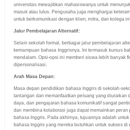
universitas mewajibkan mahasiswanya untuk menunjukka
masuk atau lulus. Pengusaha juga menghargai keterampi
untuk berkomunikasi dengan klien, mitra, dan kolega in
Jalur Pembelajaran Alternatif:
Selain sekolah formal, berbagai jalur pembelajaran alt
kemampuan bahasa Inggrisnya. Ini termasuk kursus bah
mendalam. Opsi-opsi ini memberi siswa lebih banyak fl
dipersonalisasi.
Arah Masa Depan:
Masa depan pendidikan bahasa Inggris di sekolah-sek
tantangan dan memanfaatkan peluang yang diuraikan di
daya, dan pengajaran bahasa komunikatif sangat penti
dan membina kolaborasi juga dapat memainkan peran p
bahasa Inggris. Pada akhirnya, tujuannya adalah untu
bahasa Inggris yang mereka butuhkan untuk sukses di d