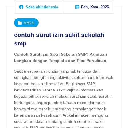
Feb, Kam, 2026
Sekolahindonesia
Artikel
contoh surat izin sakit sekolah
smp
Contoh Surat Izin Sakit Sekolah SMP: Panduan
Lengkap dengan Template dan Tips Penulisan
Sakit merupakan kondisi yang tak terduga dan
seringkali menghalangi aktivitas sehari-hari, termasuk
kegiatan belajar di sekolah. Bagi siswa SMP,
ketidakhadiran karena sakit wajib diinformasikan
kepada pihak sekolah melalui surat izin sakit. Surat ini
berfungsi sebagai pemberitahuan resmi dan bukti
bahwa siswa tersebut memang berhalangan hadir
karena alasan kesehatan. Artikel ini akan mengulas
secara mendalam tentang contoh surat izin sakit
sekolah SMP, mencakup elemen-elemen penting,