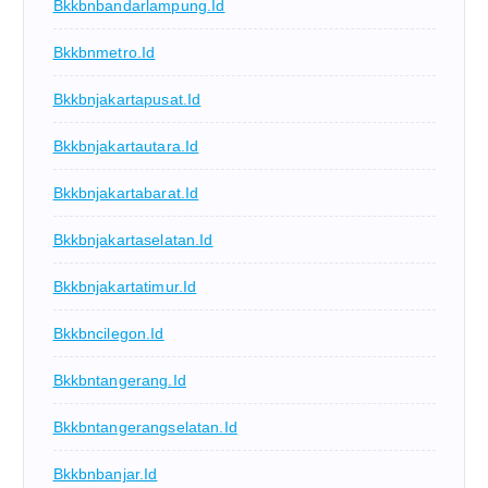
Bkkbnbandarlampung.id
Bkkbnmetro.id
Bkkbnjakartapusat.id
Bkkbnjakartautara.id
Bkkbnjakartabarat.id
Bkkbnjakartaselatan.id
Bkkbnjakartatimur.id
Bkkbncilegon.id
Bkkbntangerang.id
Bkkbntangerangselatan.id
Bkkbnbanjar.id