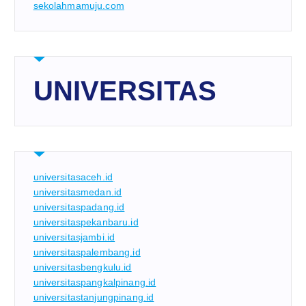
sekolahmamuju.com
UNIVERSITAS
universitasaceh.id
universitasmedan.id
universitaspadang.id
universitaspekanbaru.id
universitasjambi.id
universitaspalembang.id
universitasbengkulu.id
universitaspangkalpinang.id
universitastanjungpinang.id