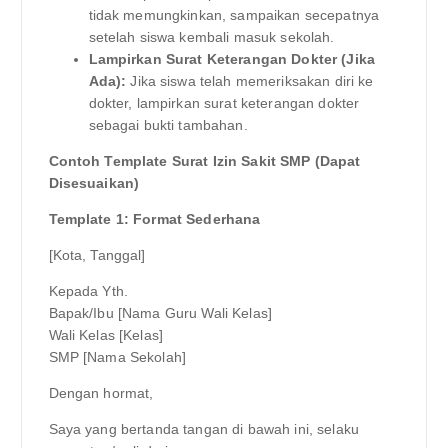
tidak memungkinkan, sampaikan secepatnya
setelah siswa kembali masuk sekolah.
Lampirkan Surat Keterangan Dokter (Jika
Ada):
Jika siswa telah memeriksakan diri ke
dokter, lampirkan surat keterangan dokter
sebagai bukti tambahan.
Contoh Template Surat Izin Sakit SMP (Dapat
Disesuaikan)
Template 1: Format Sederhana
[Kota, Tanggal]
Kepada Yth.
Bapak/Ibu [Nama Guru Wali Kelas]
Wali Kelas [Kelas]
SMP [Nama Sekolah]
Dengan hormat,
Saya yang bertanda tangan di bawah ini, selaku