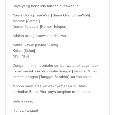
Saya yang bertanda tangan di bawah ini:
Nama Orang Tua/Wali: [Nama Orang Tua/Wali]
Alamat: [Alamat]
Nomor Telepon: [Nomor Telepon]
Adalah orang tua/wali dari siswa:
Nama Siswa: [Nama Siswa]
Kelas: [Kelas]
NIS: [NIS]
Dengan ini memberitahukan bahwa anak saya tidak
dapat masuk sekolah mulai tanggal [Tanggal Mulai]
sampai dengan [Tanggal Berakhir] karena sakit.
Mohon maaf atas ketidaknyamanan ini. Atas
perhatian Bapak/Ibu, saya ucapkan terima kasih.
Salam saya,
[Tanda Tangan]