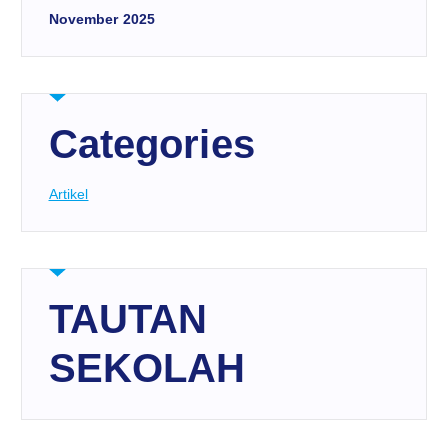
November 2025
Categories
Artikel
TAUTAN
SEKOLAH