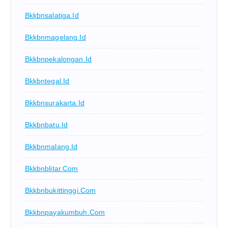
Bkkbnsalatiga.id
Bkkbnmagelang.id
Bkkbnpekalongan.id
Bkkbntegal.id
Bkkbnsurakarta.id
Bkkbnbatu.id
Bkkbnmalang.id
Bkkbnblitar.com
Bkkbnbukittinggi.com
Bkkbnpayakumbuh.com