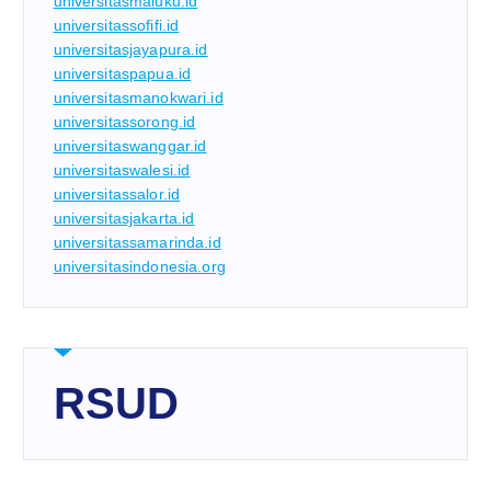
universitasmaluku.id
universitassofifi.id
universitasjayapura.id
universitaspapua.id
universitasmanokwari.id
universitassorong.id
universitaswanggar.id
universitaswalesi.id
universitassalor.id
universitasjakarta.id
universitassamarinda.id
universitasindonesia.org
RSUD