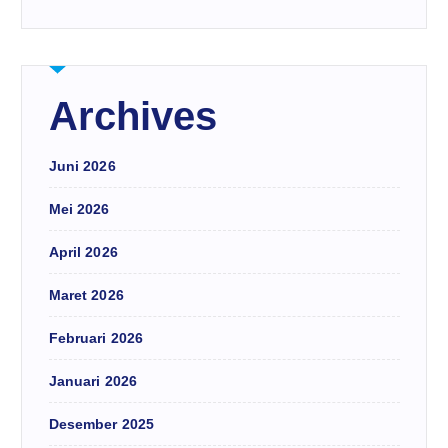
Archives
Juni 2026
Mei 2026
April 2026
Maret 2026
Februari 2026
Januari 2026
Desember 2025