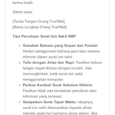
terima kasih.
Salam saya,
[Tanda Tangan Orang Tua/Wali]
[Nama Lengkap Orang Tua/Wali]
Tips Penulisan Surat Izin Sakit SMP
Gunakan Bahasa yang Sopan dan Formal:
Hindari penggunaan bahasa gaul atau bahasa
informal dalam surat izin sakit.
Tulis dengan Jelas dan Rapi:
Pastikan tulisan
tangan dapat dibaca dengan mudah. Jika
memungkinkan, ketik surat izin sakit
menggunakan komputer.
Periksa Kembali Surat Sebelum Dikirim:
Pastikan tidak ada kesalahan penulisan atau
informasi yang terlewat.
Sampaikan Surat Tepat Waktu:
Idealnya,
surat izin sakit disampaikan kepada pihak
sekolah pada hari pertama siswa absen. Jika