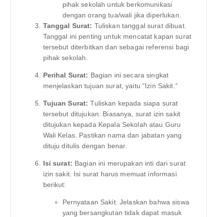
pihak sekolah untuk berkomunikasi
dengan orang tua/wali jika diperlukan.
Tanggal Surat:
Tuliskan tanggal surat dibuat.
Tanggal ini penting untuk mencatat kapan surat
tersebut diterbitkan dan sebagai referensi bagi
pihak sekolah.
Perihal Surat:
Bagian ini secara singkat
menjelaskan tujuan surat, yaitu “Izin Sakit.”
Tujuan Surat:
Tuliskan kepada siapa surat
tersebut ditujukan. Biasanya, surat izin sakit
ditujukan kepada Kepala Sekolah atau Guru
Wali Kelas. Pastikan nama dan jabatan yang
dituju ditulis dengan benar.
Isi surat:
Bagian ini merupakan inti dari surat
izin sakit. Isi surat harus memuat informasi
berikut:
Pernyataan Sakit: Jelaskan bahwa siswa
yang bersangkutan tidak dapat masuk