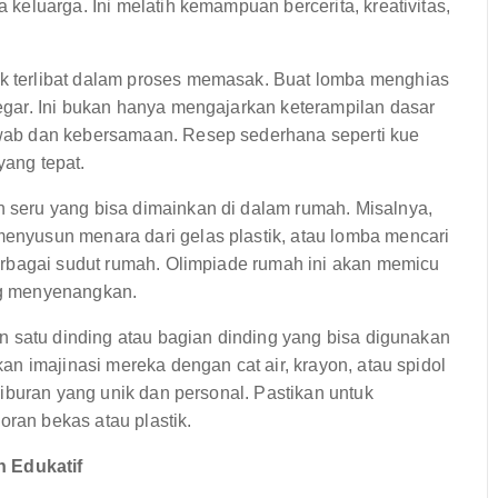
eluarga. Ini melatih kemampuan bercerita, kreativitas,
k terlibat dalam proses memasak. Buat lomba menghias
gar. Ini bukan hanya mengajarkan keterampilan dasar
wab dan kebersamaan. Resep sederhana seperti kue
yang tepat.
seru yang bisa dimainkan di dalam rumah. Misalnya,
nyusun menara dari gelas plastik, atau lomba mencari
erbagai sudut rumah. Olimpiade rumah ini akan memicu
ang menyenangkan.
 satu dinding atau bagian dinding yang bisa digunakan
n imajinasi mereka dengan cat air, krayon, atau spidol
iburan yang unik dan personal. Pastikan untuk
oran bekas atau plastik.
n Edukatif