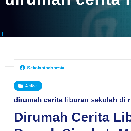
Sekolahindonesia
Artikel
dirumah cerita liburan sekolah di
Dirumah Cerita Li