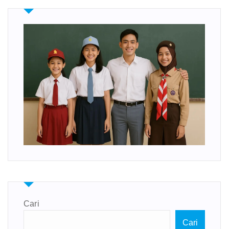
Cari
Cari