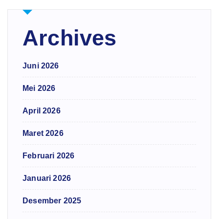
Archives
Juni 2026
Mei 2026
April 2026
Maret 2026
Februari 2026
Januari 2026
Desember 2025