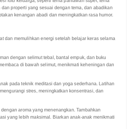
si foto keluarga, seperti tema pahlawan super, tema
m dan properti yang sesuai dengan tema, dan abadikan
ptakan kenangan abadi dan meningkatkan rasa humor.
at dan memulihkan energi setelah belajar keras selama
an dengan selimut tebal, bantal empuk, dan buku
 membaca di bawah selimut, menikmati keheningan dan
ak pada teknik meditasi dan yoga sederhana. Latihan
engurangi stres, meningkatkan konsentrasi, dan
t dengan aroma yang menenangkan. Tambahkan
ksasi yang lebih maksimal. Biarkan anak-anak menikmati