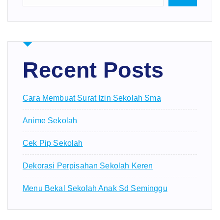
Recent Posts
Cara Membuat Surat Izin Sekolah Sma
Anime Sekolah
Cek Pip Sekolah
Dekorasi Perpisahan Sekolah Keren
Menu Bekal Sekolah Anak Sd Seminggu