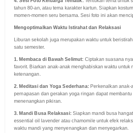
4. Sesi Foto Keluarga Tematik:
Tentukan tema untuk se
tahun 80-an, atau tema karakter kartun. Siapkan kostu
momen-momen seru bersama. Sesi foto ini akan menci
Mengoptimalkan Waktu Istirahat dan Relaksasi
Liburan sekolah juga merupakan waktu untuk beristirah
satu semester.
1. Membaca di Bawah Selimut:
Ciptakan suasana nyam
favorit. Biarkan anak-anak menghabiskan waktu untuk
ketenangan.
2. Meditasi dan Yoga Sederhana:
Perkenalkan anak-an
pernapasan dan gerakan yoga ringan dapat membantu m
menenangkan pikiran.
3. Mandi Busa Relaksasi:
Siapkan mandi busa hanga
essential oil lavender atau chamomile untuk efek rela
waktu mandi yang menyenangkan dan menyegarkan.