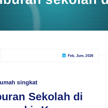
Feb, Jum, 2026
 rumah singkat
buran Sekolah di