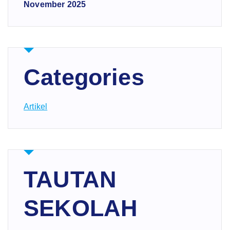
November 2025
Categories
Artikel
TAUTAN
SEKOLAH