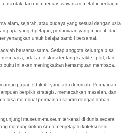
imulasi otak dan memperluas wawasan melalui berbagai
ema alam, sejarah, atau budaya yang sesuai dengan usia
ang apa yang dipelajari, pertanyaan yang muncul, dan
menyenangkan untuk belajar sambil bersantai.
bacalah bersama-sama. Setiap anggota keluarga bisa
membaca, adakan diskusi tentang karakter, plot, dan
lub buku ini akan meningkatkan kemampuan membaca,
mainan papan edukatif yang ada di rumah. Permainan
emampuan berpikir strategis, memecahkan masalah, dan
 Anda bisa membuat permainan sendiri dengan bahan-
engunjungi museum-museum terkenal di dunia secara
yang memungkinkan Anda menjelajahi koleksi seni,