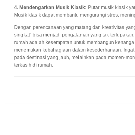
4. Mendengarkan Musik Klasik:
Putar musik klasik y
Musik klasik dapat membantu mengurangi stres, menin
Dengan perencanaan yang matang dan kreativitas yang t
singkat” bisa menjadi pengalaman yang tak terlupakan. 
rumah adalah kesempatan untuk membangun kenangan
menemukan kebahagiaan dalam kesederhanaan. Ingatla
pada destinasi yang jauh, melainkan pada momen-mome
terkasih di rumah.