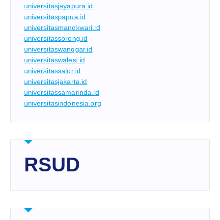
universitasjayapura.id
universitaspapua.id
universitasmanokwari.id
universitassorong.id
universitaswanggar.id
universitaswalesi.id
universitassalor.id
universitasjakarta.id
universitassamarinda.id
universitasindonesia.org
RSUD