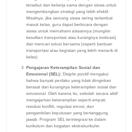
tersebut dan bekerja sama dengan siswa untuk
mengembangkan strategi yang lebih efektif.
Misalnya, jika seorang siswa sering terlambat
masuk kelas, guru dapat berbicara dengan
siswa untuk memahami alasannya (mungkin
kesulitan transportasi atau kurangnya motivasi)
dan mencari solusi bersama (seperti bantuan
transportasi atau kegiatan yang lebih menarik di
kelas).
Pengajaran Keterampilan Sosial dan
Emosional (SEL):
Disiplin positif mengakui
bahwa banyak perilaku yang tidak diinginkan
berasal dari kurangnya keterampilan sosial dan
emosional. Oleh karena itu, sekolah secara aktif
mengajarkan keterampilan seperti empati,
resolusi konflik, regulasi emosi, dan
pengambilan keputusan yang bertanggung
jawab. Program SEL terintegrasi ke dalam
kurikulum dan kegiatan ekstrakurikuler.