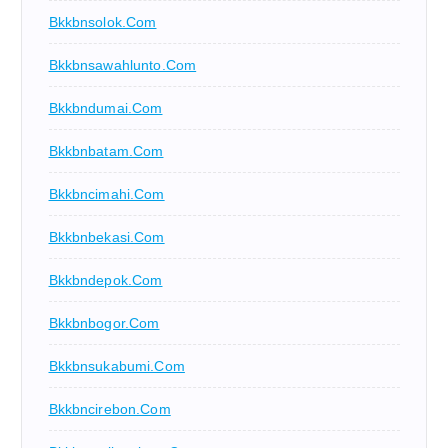
Bkkbnsolok.com
Bkkbnsawahlunto.com
Bkkbndumai.com
Bkkbnbatam.com
Bkkbncimahi.com
Bkkbnbekasi.com
Bkkbndepok.com
Bkkbnbogor.com
Bkkbnsukabumi.com
Bkkbncirebon.com