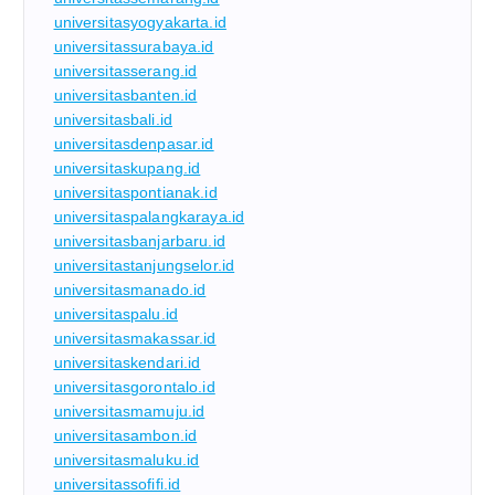
universitasyogyakarta.id
universitassurabaya.id
universitasserang.id
universitasbanten.id
universitasbali.id
universitasdenpasar.id
universitaskupang.id
universitaspontianak.id
universitaspalangkaraya.id
universitasbanjarbaru.id
universitastanjungselor.id
universitasmanado.id
universitaspalu.id
universitasmakassar.id
universitaskendari.id
universitasgorontalo.id
universitasmamuju.id
universitasambon.id
universitasmaluku.id
universitassofifi.id