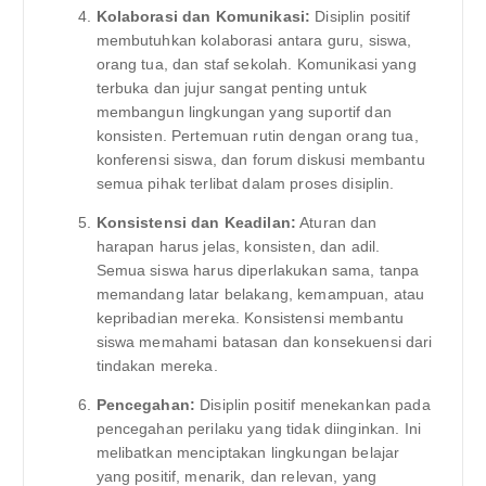
Kolaborasi dan Komunikasi:
Disiplin positif
membutuhkan kolaborasi antara guru, siswa,
orang tua, dan staf sekolah. Komunikasi yang
terbuka dan jujur sangat penting untuk
membangun lingkungan yang suportif dan
konsisten. Pertemuan rutin dengan orang tua,
konferensi siswa, dan forum diskusi membantu
semua pihak terlibat dalam proses disiplin.
Konsistensi dan Keadilan:
Aturan dan
harapan harus jelas, konsisten, dan adil.
Semua siswa harus diperlakukan sama, tanpa
memandang latar belakang, kemampuan, atau
kepribadian mereka. Konsistensi membantu
siswa memahami batasan dan konsekuensi dari
tindakan mereka.
Pencegahan:
Disiplin positif menekankan pada
pencegahan perilaku yang tidak diinginkan. Ini
melibatkan menciptakan lingkungan belajar
yang positif, menarik, dan relevan, yang