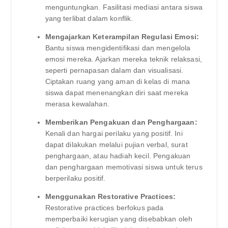
menguntungkan. Fasilitasi mediasi antara siswa
yang terlibat dalam konflik.
Mengajarkan Keterampilan Regulasi Emosi:
Bantu siswa mengidentifikasi dan mengelola
emosi mereka. Ajarkan mereka teknik relaksasi,
seperti pernapasan dalam dan visualisasi.
Ciptakan ruang yang aman di kelas di mana
siswa dapat menenangkan diri saat mereka
merasa kewalahan.
Memberikan Pengakuan dan Penghargaan:
Kenali dan hargai perilaku yang positif. Ini
dapat dilakukan melalui pujian verbal, surat
penghargaan, atau hadiah kecil. Pengakuan
dan penghargaan memotivasi siswa untuk terus
berperilaku positif.
Menggunakan Restorative Practices:
Restorative practices berfokus pada
memperbaiki kerugian yang disebabkan oleh