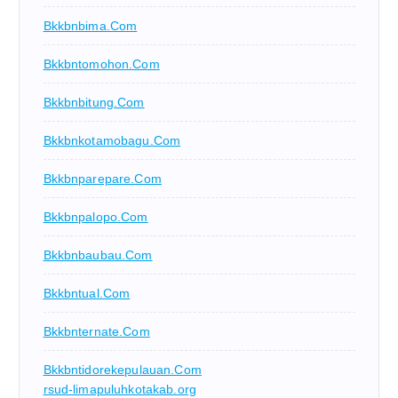
Bkkbnbima.com
Bkkbntomohon.com
Bkkbnbitung.com
Bkkbnkotamobagu.com
Bkkbnparepare.com
Bkkbnpalopo.com
Bkkbnbaubau.com
Bkkbntual.com
Bkkbnternate.com
Bkkbntidorekepulauan.com
rsud-limapuluhkotakab.org