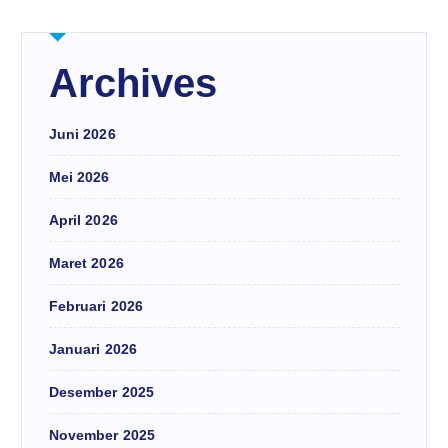
Archives
Juni 2026
Mei 2026
April 2026
Maret 2026
Februari 2026
Januari 2026
Desember 2025
November 2025