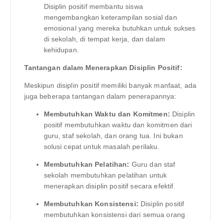
Disiplin positif membantu siswa
mengembangkan keterampilan sosial dan
emosional yang mereka butuhkan untuk sukses
di sekolah, di tempat kerja, dan dalam
kehidupan.
Tantangan dalam Menerapkan Disiplin Positif:
Meskipun disiplin positif memiliki banyak manfaat, ada
juga beberapa tantangan dalam penerapannya:
Membutuhkan Waktu dan Komitmen:
Disiplin
positif membutuhkan waktu dan komitmen dari
guru, staf sekolah, dan orang tua. Ini bukan
solusi cepat untuk masalah perilaku.
Membutuhkan Pelatihan:
Guru dan staf
sekolah membutuhkan pelatihan untuk
menerapkan disiplin positif secara efektif.
Membutuhkan Konsistensi:
Disiplin positif
membutuhkan konsistensi dari semua orang