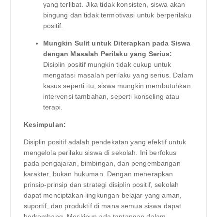
yang terlibat. Jika tidak konsisten, siswa akan
bingung dan tidak termotivasi untuk berperilaku
positif.
Mungkin Sulit untuk Diterapkan pada Siswa
dengan Masalah Perilaku yang Serius:
Disiplin positif mungkin tidak cukup untuk
mengatasi masalah perilaku yang serius. Dalam
kasus seperti itu, siswa mungkin membutuhkan
intervensi tambahan, seperti konseling atau
terapi.
Kesimpulan:
Disiplin positif adalah pendekatan yang efektif untuk
mengelola perilaku siswa di sekolah. Ini berfokus
pada pengajaran, bimbingan, dan pengembangan
karakter, bukan hukuman. Dengan menerapkan
prinsip-prinsip dan strategi disiplin positif, sekolah
dapat menciptakan lingkungan belajar yang aman,
suportif, dan produktif di mana semua siswa dapat
berkembang. Meskipun ada tantangan dalam