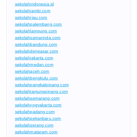
sekolahindonesia.id
sekolahjambi.com
sekolahriau.com
sekolahpalembang.com
sekolahlampung.com
sekolahsamarinda.com
sekolahbandung.com
sekolahdenpasar.com
sekolahjakarta.com
sekolahmedan.com
sekolahaceh.com
sekolahbengkulu.com
sekolahpangkalpinang.com
sekolahtanjungpinang.com
sekolahsemarang.com
sekolahyogyakarta.com
sekolahpadang.com
sekolahpekanbaru.com
sekolahserang.com
sekolahmataram.com