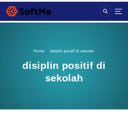
S
k
i
p
t
o
c
o
Home
disiplin positif di sekolah
n
t
disiplin positif di
e
n
sekolah
t