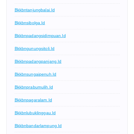
Bkkbntanjungbalai.id
Bkkbnsibolga.id
Bkkbnpadangsidimpuan.id
Bkkbngunungsitoli.id
Bkkbnpadangpanjang.id
Bkkbnsungaipenuh.id
Bkkbnprabumulih.id
Bkkbnpagaralam.id
Bkkbnlubuklinggau.id
Bkkbnbandarlampung.id