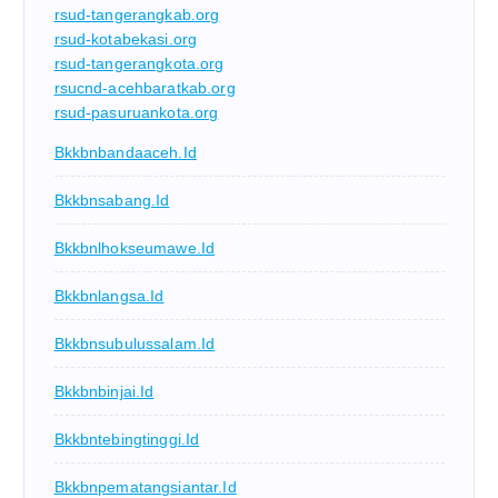
rsud-tangerangkab.org
rsud-kotabekasi.org
rsud-tangerangkota.org
rsucnd-acehbaratkab.org
rsud-pasuruankota.org
Bkkbnbandaaceh.id
Bkkbnsabang.id
Bkkbnlhokseumawe.id
Bkkbnlangsa.id
Bkkbnsubulussalam.id
Bkkbnbinjai.id
Bkkbntebingtinggi.id
Bkkbnpematangsiantar.id