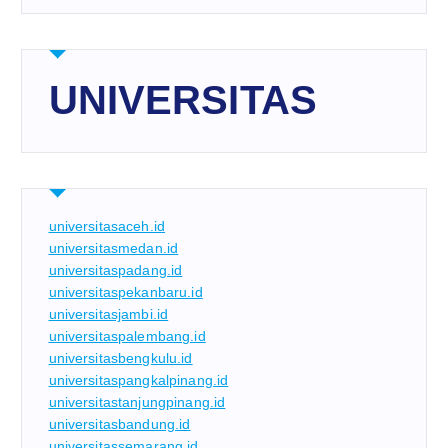
UNIVERSITAS
universitasaceh.id
universitasmedan.id
universitaspadang.id
universitaspekanbaru.id
universitasjambi.id
universitaspalembang.id
universitasbengkulu.id
universitaspangkalpinang.id
universitastanjungpinang.id
universitasbandung.id
universitassemarang.id