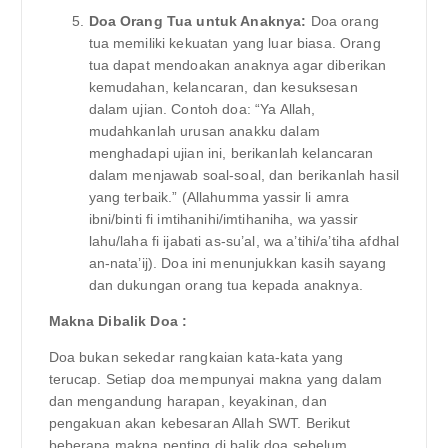
Doa Orang Tua untuk Anaknya:
Doa orang
tua memiliki kekuatan yang luar biasa. Orang
tua dapat mendoakan anaknya agar diberikan
kemudahan, kelancaran, dan kesuksesan
dalam ujian. Contoh doa: “Ya Allah,
mudahkanlah urusan anakku dalam
menghadapi ujian ini, berikanlah kelancaran
dalam menjawab soal-soal, dan berikanlah hasil
yang terbaik.” (Allahumma yassir li amra
ibni/binti fi imtihanihi/imtihaniha, wa yassir
lahu/laha fi ijabati as-su’al, wa a’tihi/a’tiha afdhal
an-nata’ij). Doa ini menunjukkan kasih sayang
dan dukungan orang tua kepada anaknya.
Makna Dibalik Doa :
Doa bukan sekedar rangkaian kata-kata yang
terucap. Setiap doa mempunyai makna yang dalam
dan mengandung harapan, keyakinan, dan
pengakuan akan kebesaran Allah SWT. Berikut
beberapa makna penting di balik doa sebelum