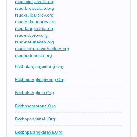
rsudkoja-jakarta.org
rsud-brebeskab.org
rsud-sulbarprov.org
rsudtpi-kepriprov.org
rsud-langsakota.org
rsud-ntbprov.org
rsud-natunakab.org
rsudkisaran-asahankab.org
rsud-indonesia.org
Bkkbntanjungpinang.org
Bkkbnpangkalpinang.org
Bkkbnbengkulu.org
Bkkbnsemarang.org
Bkkbnpontianak.org
Bkkbnpalangkaraya.org