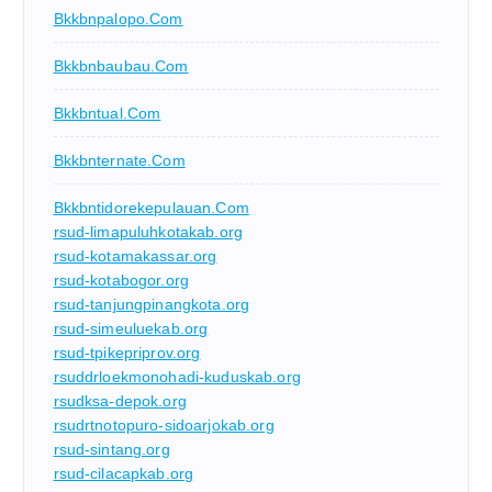
Bkkbnpalopo.com
Bkkbnbaubau.com
Bkkbntual.com
Bkkbnternate.com
Bkkbntidorekepulauan.com
rsud-limapuluhkotakab.org
rsud-kotamakassar.org
rsud-kotabogor.org
rsud-tanjungpinangkota.org
rsud-simeuluekab.org
rsud-tpikepriprov.org
rsuddrloekmonohadi-kuduskab.org
rsudksa-depok.org
rsudrtnotopuro-sidoarjokab.org
rsud-sintang.org
rsud-cilacapkab.org