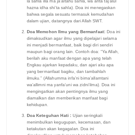
la sahla illa ma ja’altahu sahla, wa anta taj’alul
hazna idha shi’ta sahla). Doa ini menegaskan
bahwa segala sesuatu termasuk kemudahan
dalam ujian, datangnya dari Allah SWT.
Doa Memohon Ilmu yang Bermanfaat:
Doa ini
dimaksudkan agar ilmu yang dipelajari selama
ini menjadi bermanfaat, baik bagi diri sendiri
maupun bagi orang lain. Contoh doa: “Ya Allah,
berilah aku manfaat dengan apa yang telah
Engkau ajarkan kepadaku, dan ajari aku apa
yang bermanfaat bagiku, dan tambahlah
ilmuku.” (Allahumma infa’ni bima’allamtani
wa’allimni ma yanfa’uni wa zidni’ilma). Doa ini
mengingatkan akan pentingnya ilmu yang
diamalkan dan memberikan manfaat bagi
kehidupan.
Doa Keteguhan Hati :
Ujian seringkali
menimbulkan kegugupan, kecemasan, dan
ketakutan akan kegagalan. Doa ini