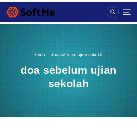
S
k
i
p
t
o
c
o
Home
doa sebelum ujian sekolah
n
t
doa sebelum ujian
e
n
sekolah
t