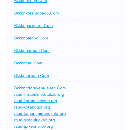
Bkkbnbitung.com
Bkkbnkotamobagu.com
Bkkbnparepare.com
Bkkbnpalopo.com
Bkkbnbaubau.com
Bkkbntual.com
Bkkbnternate.com
Bkkbntidorekepulauan.com
rsud-limapuluhkotakab.org
rsud-kotamakassar.org
rsud-kotabogor.org
rsud-tanjungpinangkota.org
rsud-simeuluekab.org
rsud-tpikepriprov.org