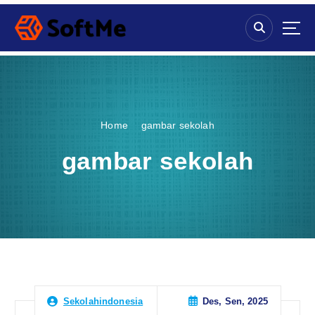
S
k
i
p
t
o
c
o
Home
gambar sekolah
n
t
gambar sekolah
e
n
t
Des, Sen, 2025
Sekolahindonesia