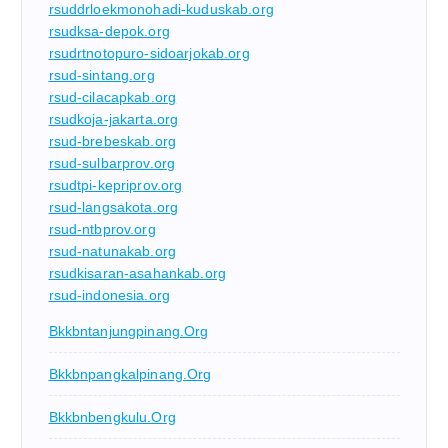
rsuddrloekmonohadi-kuduskab.org
rsudksa-depok.org
rsudrtnotopuro-sidoarjokab.org
rsud-sintang.org
rsud-cilacapkab.org
rsudkoja-jakarta.org
rsud-brebeskab.org
rsud-sulbarprov.org
rsudtpi-kepriprov.org
rsud-langsakota.org
rsud-ntbprov.org
rsud-natunakab.org
rsudkisaran-asahankab.org
rsud-indonesia.org
Bkkbntanjungpinang.org
Bkkbnpangkalpinang.org
Bkkbnbengkulu.org