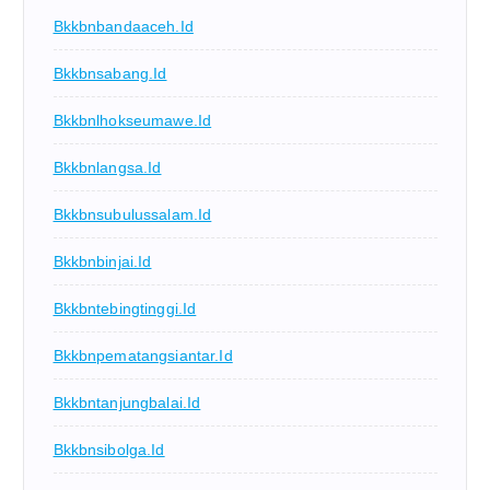
Bkkbnbandaaceh.id
Bkkbnsabang.id
Bkkbnlhokseumawe.id
Bkkbnlangsa.id
Bkkbnsubulussalam.id
Bkkbnbinjai.id
Bkkbntebingtinggi.id
Bkkbnpematangsiantar.id
Bkkbntanjungbalai.id
Bkkbnsibolga.id