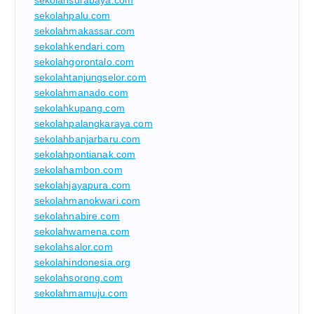
sekolahsurabaya.com
sekolahpalu.com
sekolahmakassar.com
sekolahkendari.com
sekolahgorontalo.com
sekolahtanjungselor.com
sekolahmanado.com
sekolahkupang.com
sekolahpalangkaraya.com
sekolahbanjarbaru.com
sekolahpontianak.com
sekolahambon.com
sekolahjayapura.com
sekolahmanokwari.com
sekolahnabire.com
sekolahwamena.com
sekolahsalor.com
sekolahindonesia.org
sekolahsorong.com
sekolahmamuju.com