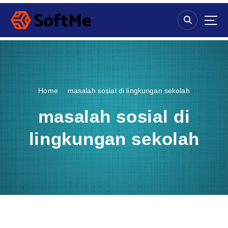
S
k
i
p
t
o
c
o
Home
masalah sosial di lingkungan sekolah
n
t
masalah sosial di
e
n
lingkungan sekolah
t