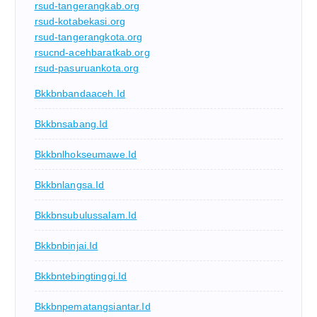
rsud-tangerangkab.org
rsud-kotabekasi.org
rsud-tangerangkota.org
rsucnd-acehbaratkab.org
rsud-pasuruankota.org
Bkkbnbandaaceh.id
Bkkbnsabang.id
Bkkbnlhokseumawe.id
Bkkbnlangsa.id
Bkkbnsubulussalam.id
Bkkbnbinjai.id
Bkkbntebingtinggi.id
Bkkbnpematangsiantar.id