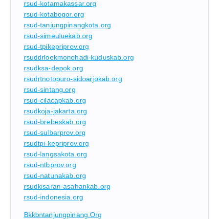
rsud-kotamakassar.org
rsud-kotabogor.org
rsud-tanjungpinangkota.org
rsud-simeuluekab.org
rsud-tpikepriprov.org
rsuddrloekmonohadi-kuduskab.org
rsudksa-depok.org
rsudrtnotopuro-sidoarjokab.org
rsud-sintang.org
rsud-cilacapkab.org
rsudkoja-jakarta.org
rsud-brebeskab.org
rsud-sulbarprov.org
rsudtpi-kepriprov.org
rsud-langsakota.org
rsud-ntbprov.org
rsud-natunakab.org
rsudkisaran-asahankab.org
rsud-indonesia.org
Bkkbntanjungpinang.org