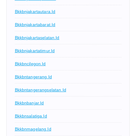
Bkkbnjakartautara.id
Bkkbnjakartabarat.id
Bkkbnjakartaselatan.id
Bkkbnjakartatimur.id
Bkkbncilegon.id
Bkkbntangerang.id
Bkkbntangerangselatan.id
Bkkbnbanjar.id
Bkkbnsalatiga.id
Bkkbnmagelang.id