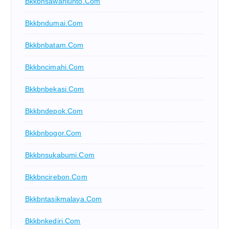
Bkkbnsawahlunto.com
Bkkbndumai.com
Bkkbnbatam.com
Bkkbncimahi.com
Bkkbnbekasi.com
Bkkbndepok.com
Bkkbnbogor.com
Bkkbnsukabumi.com
Bkkbncirebon.com
Bkkbntasikmalaya.com
Bkkbnkediri.com