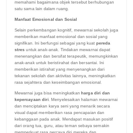
memahami bagaimana objek tersebut berhubungan
satu sama lain dalam ruang.
Manfaat Emosional dan Sosial
Selain perkembangan kognitif, mewarnai sekolah juga
memberikan manfaat emosional dan sosial yang
signifikan. Ini berfungsi sebagai yang kuat
pereda
stres
untuk anak-anak. Tindakan mewarnai dapat
menenangkan dan bersifat terapeutik, memungkinkan
anak-anak untuk beristirahat dan bersantai. Ini
memberikan istirahat yang menyenangkan dari
tekanan sekolah dan aktivitas lainnya, meningkatkan
rasa sejahtera dan keseimbangan emosional.
Mewarnai juga bisa meningkatkan
harga diri dan
kepercayaan diri
. Menyelesaikan halaman mewarnai
dan menciptakan karya seni yang menarik secara
visual dapat memberikan rasa pencapaian dan
kebanggaan pada anak. Mendapat masukan positif
dari orang tua, guru, atau teman sebaya semakin
memperkuat rasa percaya diri mereka dan