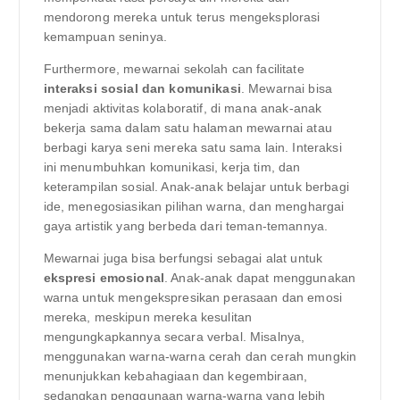
mendorong mereka untuk terus mengeksplorasi
kemampuan seninya.
Furthermore, mewarnai sekolah can facilitate
interaksi sosial dan komunikasi
. Mewarnai bisa
menjadi aktivitas kolaboratif, di mana anak-anak
bekerja sama dalam satu halaman mewarnai atau
berbagi karya seni mereka satu sama lain. Interaksi
ini menumbuhkan komunikasi, kerja tim, dan
keterampilan sosial. Anak-anak belajar untuk berbagi
ide, menegosiasikan pilihan warna, dan menghargai
gaya artistik yang berbeda dari teman-temannya.
Mewarnai juga bisa berfungsi sebagai alat untuk
ekspresi emosional
. Anak-anak dapat menggunakan
warna untuk mengekspresikan perasaan dan emosi
mereka, meskipun mereka kesulitan
mengungkapkannya secara verbal. Misalnya,
menggunakan warna-warna cerah dan cerah mungkin
menunjukkan kebahagiaan dan kegembiraan,
sedangkan penggunaan warna-warna yang lebih