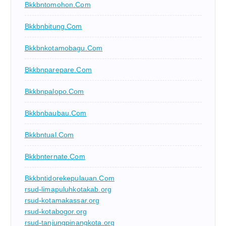
Bkkbntomohon.com
Bkkbnbitung.com
Bkkbnkotamobagu.com
Bkkbnparepare.com
Bkkbnpalopo.com
Bkkbnbaubau.com
Bkkbntual.com
Bkkbnternate.com
Bkkbntidorekepulauan.com
rsud-limapuluhkotakab.org
rsud-kotamakassar.org
rsud-kotabogor.org
rsud-tanjungpinangkota.org