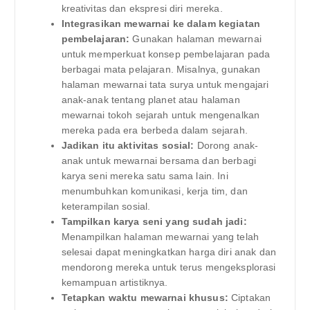
kreativitas dan ekspresi diri mereka.
Integrasikan mewarnai ke dalam kegiatan
pembelajaran:
Gunakan halaman mewarnai
untuk memperkuat konsep pembelajaran pada
berbagai mata pelajaran. Misalnya, gunakan
halaman mewarnai tata surya untuk mengajari
anak-anak tentang planet atau halaman
mewarnai tokoh sejarah untuk mengenalkan
mereka pada era berbeda dalam sejarah.
Jadikan itu aktivitas sosial:
Dorong anak-
anak untuk mewarnai bersama dan berbagi
karya seni mereka satu sama lain. Ini
menumbuhkan komunikasi, kerja tim, dan
keterampilan sosial.
Tampilkan karya seni yang sudah jadi:
Menampilkan halaman mewarnai yang telah
selesai dapat meningkatkan harga diri anak dan
mendorong mereka untuk terus mengeksplorasi
kemampuan artistiknya.
Tetapkan waktu mewarnai khusus:
Ciptakan