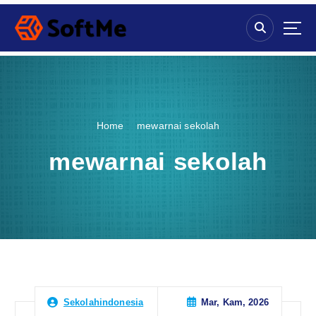
S
k
i
p
t
o
c
o
Home
mewarnai sekolah
n
t
mewarnai sekolah
e
n
t
Mar, Kam, 2026
Sekolahindonesia