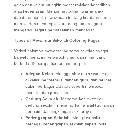
gelap dan kalem mungkin mencerminkan kesedihan
atau kecemasan. Mengamati pilihan warna anak
dapat memberikan wawasan tentang keadaan emosi
mereka dan memungkinkan orang tua dan guru
mengatasi segala permasalahan mendasar.
Types of Mewarnai Sekolah Coloring Pages
Variasi halaman mewarnai bertema sekolah sangat
banyak, melayani kelompok umur dan minat yang
berbeda. Beberapa tipe umum meliputi:
Adegan Kelas:
Menggambarkan siswa belajar
di kelas, berinteraksi dengan guru, dan terlibat
dalam berbagai aktivitas seperti membaca,
menulis, dan proyek seni.
Gedung Sekolah:
Menampilkan eksterior
gedung sekolah, menampilkan arsitektur, taman
bermain, dan lingkungan sekitarnya.
Perlengkapan Sekolah:
Mengilustrasikan
berbagai perlengkapan sekolah seperti buku,