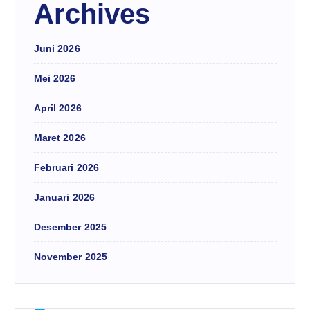
Archives
Juni 2026
Mei 2026
April 2026
Maret 2026
Februari 2026
Januari 2026
Desember 2025
November 2025