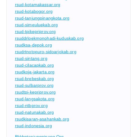
rsud-kotamakassar.org
rsud-kotabogor.org
rsud-tanjungpinangkota.org
rsud-simeuluekab.org
rsud-tpikepriprov.org
rsuddrloekmonohadi-kuduskab.org
rsudksa-depok.org
rsudrtnotopuro-sidoarjokab.org
rsud-sintang.org
rsud-cilacapkab.org
rsudkoja-jakarta.org
rsud-brebeskab.org
rsud-sulbarprov.org
rsudtpi-kepriprov.org
rsud-langsakota.org
rsud-ntbprov.org
rsud-natunakab.org
rsudkisaran-asahankab.org
rsud-indonesia.org
Bkkbntanjungpinang.org