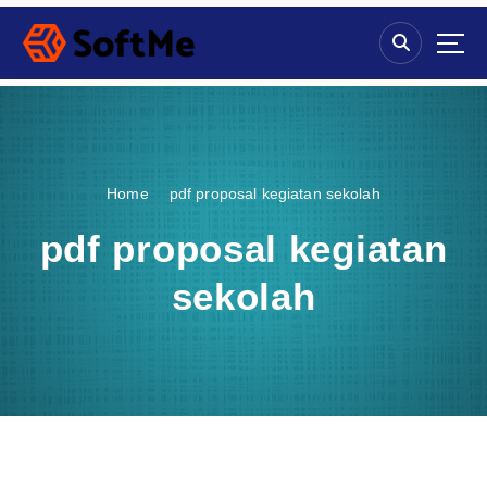
S
k
i
p
t
o
c
o
Home
pdf proposal kegiatan sekolah
n
t
pdf proposal kegiatan
e
n
sekolah
t