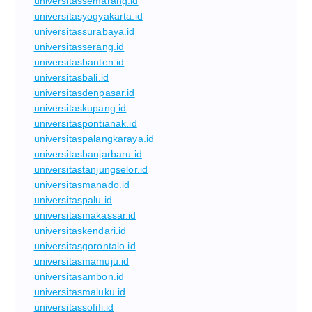
universitassemarang.id
universitasyogyakarta.id
universitassurabaya.id
universitasserang.id
universitasbanten.id
universitasbali.id
universitasdenpasar.id
universitaskupang.id
universitaspontianak.id
universitaspalangkaraya.id
universitasbanjarbaru.id
universitastanjungselor.id
universitasmanado.id
universitaspalu.id
universitasmakassar.id
universitaskendari.id
universitasgorontalo.id
universitasmamuju.id
universitasambon.id
universitasmaluku.id
universitassofifi.id