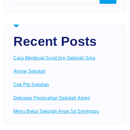
Recent Posts
Cara Membuat Surat Izin Sekolah Sma
Anime Sekolah
Cek Pip Sekolah
Dekorasi Perpisahan Sekolah Keren
Menu Bekal Sekolah Anak Sd Seminggu