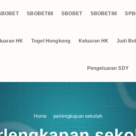
SBOBET
SBOBET88
SBOBET
SBOBET88
SPB
luaran HK
Togel Hongkong
Keluaran HK
Judi Bo
Pengeluaran SDY
Home
perlengkapan sekolah
rlengkapan seko