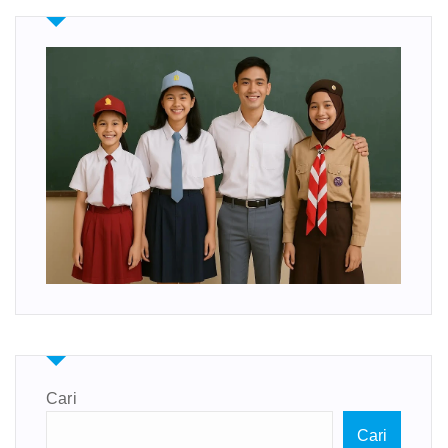
Cari
Cari