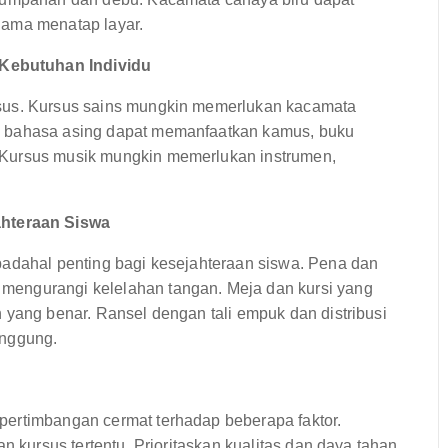
lama menatap layar.
Kebutuhan Individu
usus. Kursus sains mungkin memerlukan kacamata
s bahasa asing dapat memanfaatkan kamus, buku
 Kursus musik mungkin memerlukan instrumen,
hteraan Siswa
padahal penting bagi kesejahteraan siswa. Pena dan
mengurangi kelelahan tangan. Meja dan kursi yang
 yang benar. Ransel dengan tali empuk dan distribusi
unggung.
pertimbangan cermat terhadap beberapa faktor.
n kursus tertentu. Prioritaskan kualitas dan daya tahan