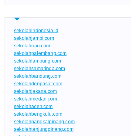
sekolahindonesia.id
sekolahjambi.com
sekolahriau.com
sekolahpalembang.com
sekolahlampung.com
sekolahsamarinda.com
sekolahbandung.com
sekolahdenpasar.com
sekolahjakarta.com
sekolahmedan.com
sekolahaceh.com
sekolahbengkulu.com
sekolahpangkalpinang.com
sekolahtanjungpinang.com