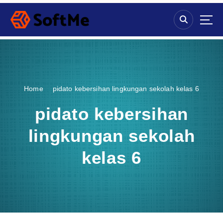
S
k
i
p
t
o
c
o
Home
pidato kebersihan lingkungan sekolah kelas 6
n
t
pidato kebersihan
e
n
lingkungan sekolah
t
kelas 6