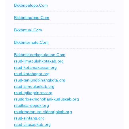
Bkkbnpalopo.com
Bkkbnbaubau.com
Bkkbntual.com
Bkkbnternate.com
Bkkbntidorekepulauan.com
rsud-limapuluhkotakab.org
rsud-kotamakassar.org
rsud-kotabogor.org
rsud-tanjungpinangkota.org
rsud-simeuluekab.org
rsud-tpikepriprov.org
rsuddrloekmonohadi-kuduskab.org
rsudksa-depok.org
rsudrtnotopuro-sidoarjokab.org
rsud-sintang.org
rsud-cilacapkab.org