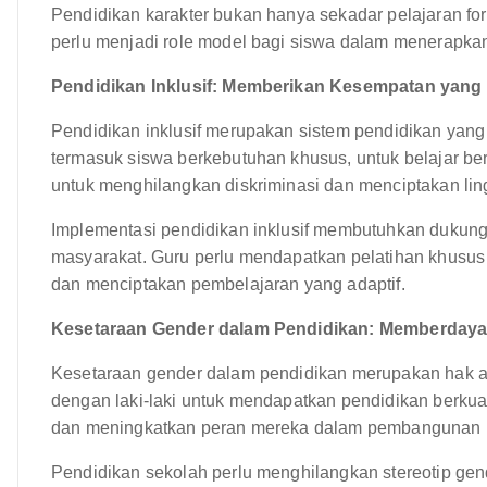
Pendidikan karakter bukan hanya sekadar pelajaran form
perlu menjadi role model bagi siswa dalam menerapkan 
Pendidikan Inklusif: Memberikan Kesempatan yan
Pendidikan inklusif merupakan sistem pendidikan ya
termasuk siswa berkebutuhan khusus, untuk belajar be
untuk menghilangkan diskriminasi dan menciptakan ling
Implementasi pendidikan inklusif membutuhkan dukunga
masyarakat. Guru perlu mendapatkan pelatihan khusus
dan menciptakan pembelajaran yang adaptif.
Kesetaraan Gender dalam Pendidikan: Memberdaya
Kesetaraan gender dalam pendidikan merupakan hak a
dengan laki-laki untuk mendapatkan pendidikan berk
dan meningkatkan peran mereka dalam pembangunan 
Pendidikan sekolah perlu menghilangkan stereotip g