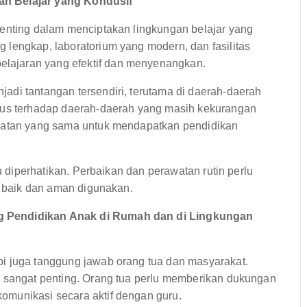
an Belajar yang Kondusif
penting dalam menciptakan lingkungan belajar yang
 lengkap, laboratorium yang modern, dan fasilitas
lajaran yang efektif dan menyenangkan.
adi tantangan tersendiri, terutama di daerah-daerah
usus terhadap daerah-daerah yang masih kekurangan
mpatan yang sama untuk mendapatkan pendidikan
lu diperhatikan. Perbaikan dan perawatan rutin perlu
an baik dan aman digunakan.
g Pendidikan Anak di Rumah dan di Lingkungan
i juga tanggung jawab orang tua dan masyarakat.
h sangat penting. Orang tua perlu memberikan dukungan
omunikasi secara aktif dengan guru.