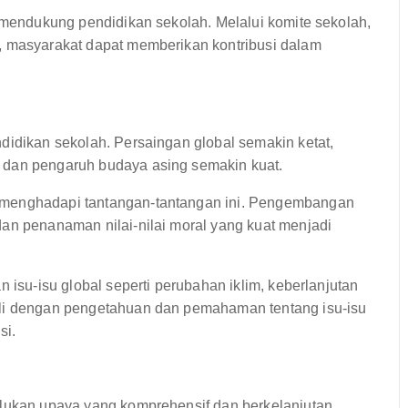
m mendukung pendidikan sekolah. Melalui komite sekolah,
, masyarakat dapat memberikan kontribusi dalam
didikan sekolah. Persaingan global semakin ketat,
 dan pengaruh budaya asing semakin kuat.
 menghadapi tantangan-tantangan ini. Pengembangan
dan penanaman nilai-nilai moral yang kuat menjadi
 isu-isu global seperti perubahan iklim, keberlanjutan
ali dengan pengetahuan dan pemahaman tentang isu-isu
si.
rlukan upaya yang komprehensif dan berkelanjutan.