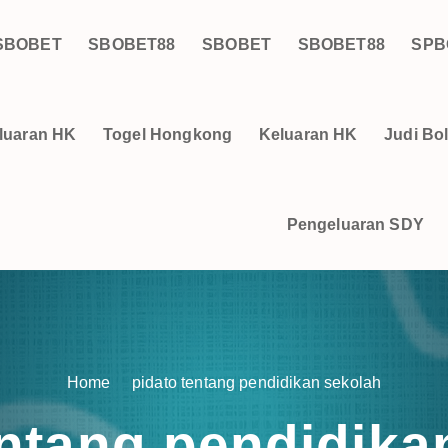
SBOBET
SBOBET88
SBOBET
SBOBET88
SPB
luaran HK
Togel Hongkong
Keluaran HK
Judi Bo
Pengeluaran SDY
Home
pidato tentang pendidikan sekolah
entang pendidika