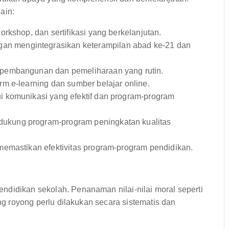
ain:
orkshop, dan sertifikasi yang berkelanjutan.
an mengintegrasikan keterampilan abad ke-21 dan
embangunan dan pemeliharaan yang rutin.
rm e-learning dan sumber belajar online.
i komunikasi yang efektif dan program-program
ukung program-program peningkatan kualitas
memastikan efektivitas program-program pendidikan.
ndidikan sekolah. Penanaman nilai-nilai moral seperti
ong royong perlu dilakukan secara sistematis dan