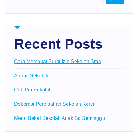
Recent Posts
Cara Membuat Surat Izin Sekolah Sma
Anime Sekolah
Cek Pip Sekolah
Dekorasi Perpisahan Sekolah Keren
Menu Bekal Sekolah Anak Sd Seminggu