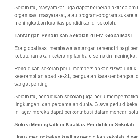
Selain itu, masyarakat juga dapat berperan aktif dala
organisasi masyarakat, atau program-program sukarela
meningkatkan kualitas pendidikan di sekolah.
Tantangan Pendidikan Sekolah di Era Globalisasi
Era globalisasi membawa tantangan tersendiri bagi pen
kebutuhan akan keterampilan baru semakin meningkat,
Pendidikan sekolah perlu mempersiapkan siswa untuk
keterampilan abad ke-21, penguatan karakter bangsa, 
sangat penting.
Selain itu, pendidikan sekolah juga perlu memperhatikan
lingkungan, dan perdamaian dunia. Siswa perlu dibek
ini agar mereka dapat berkontribusi dalam mencari solu
Solusi Meningkatkan Kualitas Pendidikan Sekolah
Untuk meningkatkan kualitas pendidikan sekolah, dipe