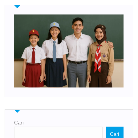
Cari
Cari