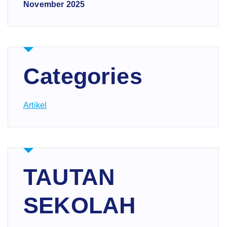
November 2025
Categories
Artikel
TAUTAN
SEKOLAH