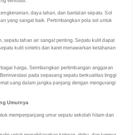
g ventilasi.
ngkeraman, daya tahan, dan bantalan sepatu. Sol
an yang sangat baik. Pertimbangkan pola sol untuk
, sepatu tahan air sangat penting. Sepatu kulit dapat
epatu kulit sintetis dan karet menawarkan ketahanan
erbagai harga. Seimbangkan pertimbangan anggaran
Berinvestasi pada sepasang sepatu berkualitas tinggi
ghemat uang dalam jangka panjang dengan mengurangi
ang Umurnya
untuk memperpanjang umur sepatu sekolah hitam dan
rutin untuk menghilangkan kotoran, debu, dan lumpur.