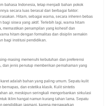
m bahasa Indonesia, tetap menjadi bahan pokok
ya secara luas berasal dari berbagai faktor:
irasakan. Hitam, sebagai warna, secara inheren bebas
 bagi siswa yang aktif. Terlebih lagi, warna hitam
 memastikan penampilan yang kohesif dan
arna hitam dengan formalitas dan disiplin semakin
n bagi institusi pendidikan.
sing-masing memenuhi kebutuhan dan preferensi
ya, dan jenis penutup memberikan pemahaman yang
an karet adalah bahan yang paling umum. Sepatu kulit
rnapas, dan estetika klasik. Kulit sintetis
tahan air, meskipun seringkali mengorbankan sirkulasi
ntuk iklim hangat namun kurang tahan lama. Sepatu
dan pendidikan jasmani, karena menawarkan