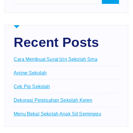
Recent Posts
Cara Membuat Surat Izin Sekolah Sma
Anime Sekolah
Cek Pip Sekolah
Dekorasi Perpisahan Sekolah Keren
Menu Bekal Sekolah Anak Sd Seminggu