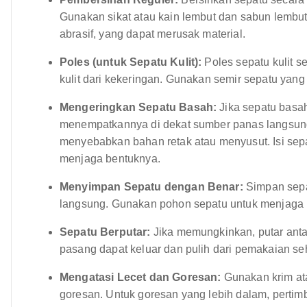
Gunakan sikat atau kain lembut dan sabun lembut 
abrasif, yang dapat merusak material.
Poles (untuk Sepatu Kulit):
Poles sepatu kulit s
kulit dari kekeringan. Gunakan semir sepatu yan
Mengeringkan Sepatu Basah:
Jika sepatu basah
menempatkannya di dekat sumber panas langsung, 
menyebabkan bahan retak atau menyusut. Isi se
menjaga bentuknya.
Menyimpan Sepatu dengan Benar:
Simpan sepat
langsung. Gunakan pohon sepatu untuk menjaga
Sepatu Berputar:
Jika memungkinkan, putar ant
pasang dapat keluar dan pulih dari pemakaian seh
Mengatasi Lecet dan Goresan:
Gunakan krim ata
goresan. Untuk goresan yang lebih dalam, perti