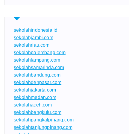
sekolahindonesia.id
sekolahjambi.com
sekolahriau.com
sekolahpalembang.com
sekolahlampung.com
sekolahsamarinda.com
sekolahbandung.com
sekolahdenpasar.com
sekolahjakarta.com
sekolahmedan.com
sekolahaceh.com
sekolahbengkulu.com
sekolahpangkalpinang.com
sekolahtanjungpinang.com