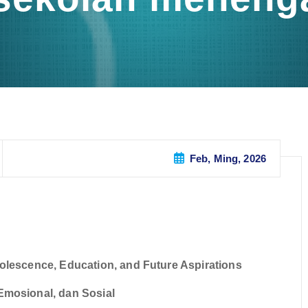
Feb, Ming, 2026
lescence, Education, and Future Aspirations
mosional, dan Sosial