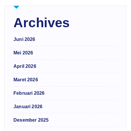
Archives
Juni 2026
Mei 2026
April 2026
Maret 2026
Februari 2026
Januari 2026
Desember 2025