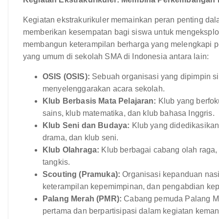
Kegiatan ekstrakurikuler memainkan peran penting da
memberikan kesempatan bagi siswa untuk mengeksplo
membangun keterampilan berharga yang melengkapi pe
yang umum di sekolah SMA di Indonesia antara lain:
OSIS (OSIS):
Sebuah organisasi yang dipimpin s
menyelenggarakan acara sekolah.
Klub Berbasis Mata Pelajaran:
Klub yang berfoku
sains, klub matematika, dan klub bahasa Inggris.
Klub Seni dan Budaya:
Klub yang didedikasikan u
drama, dan klub seni.
Klub Olahraga:
Klub berbagai cabang olah raga, s
tangkis.
Scouting (Pramuka):
Organisasi kepanduan nas
keterampilan kepemimpinan, dan pengabdian ke
Palang Merah (PMR):
Cabang pemuda Palang Mer
pertama dan berpartisipasi dalam kegiatan keman