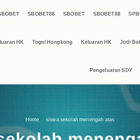
SBOBET
SBOBET88
SBOBET
SBOBET88
SPB
luaran HK
Togel Hongkong
Keluaran HK
Judi Bo
Pengeluaran SDY
Home
siswa sekolah menengah atas
sekolah meneng