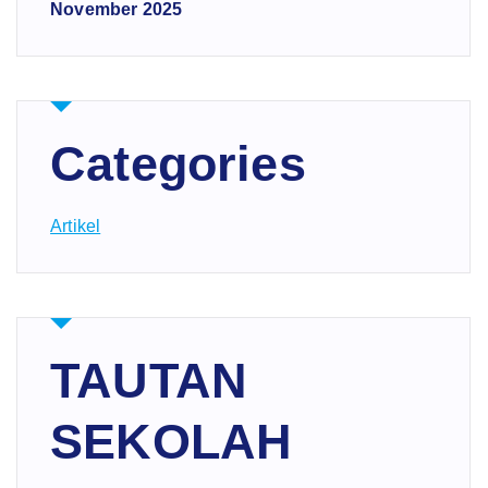
November 2025
Categories
Artikel
TAUTAN
SEKOLAH