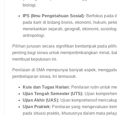
biologi.
IPS (Ilmu Pengetahuan Sosial):
Berfokus pada ilm
pada karir di bidang bisnis, ekonomi, hukum, pek
menekankan sejarah, geografi, ekonomi, sosiologi
antropologi.
Pilihan jurusan secara signifikan berdampak pada pili
penting bagi siswa untuk mempertimbangkan minat, baka
membuat keputusan ini.
Penilaian di SMA mempunyai banyak aspek, menggabu
pembelajaran siswa. Ini termasuk:
Kuis dan Tugas Harian:
Penilaian rutin untuk 
Ujian Tengah Semester (UTS):
Ujian komprehens
Ujian Akhir (UAS):
Ujian komprehensif mencakup 
Ujian Praktek:
Penilaian yang mengevaluasi kem
pada situasi praktis, khususnya dalam mata pelaj