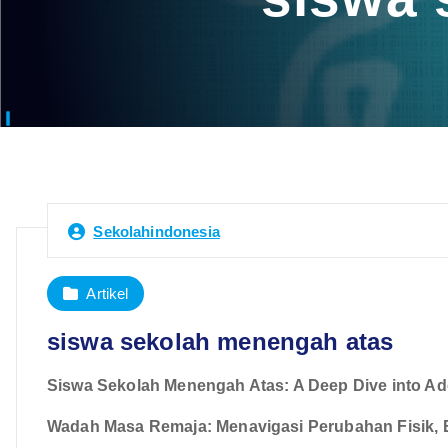
Sekolahindonesia
Artikel
siswa sekolah menengah atas
Siswa Sekolah Menengah Atas: A Deep Dive into Ado
Wadah Masa Remaja: Menavigasi Perubahan Fisik, E