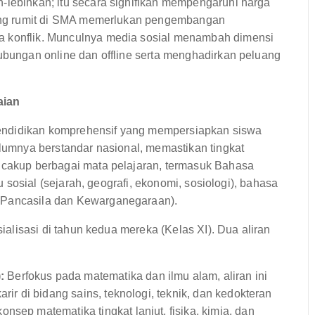
-lebihkan; itu secara signifikan mempengaruhi harga
 yang rumit di SMA memerlukan pengembangan
a konflik. Munculnya media sosial menambah dimensi
hubungan online dan offline serta menghadirkan peluang
aian
endidikan komprehensif yang mempersiapkan siswa
ulumnya berstandar nasional, memastikan tingkat
encakup berbagai mata pelajaran, termasuk Bahasa
mu sosial (sejarah, geografi, ekonomi, sosiologi), bahasa
n Pancasila dan Kewarganegaraan).
sialisasi di tahun kedua mereka (Kelas XI). Dua aliran
:
Berfokus pada matematika dan ilmu alam, aliran ini
rir di bidang sains, teknologi, teknik, dan kedokteran
nsep matematika tingkat lanjut, fisika, kimia, dan