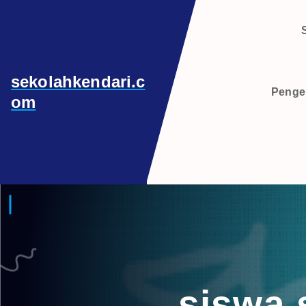
S
k
i
p
t
sekolahkendari.c
Penge
o
om
c
o
n
t
e
n
t
siswa 