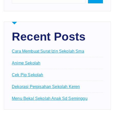
Recent Posts
Cara Membuat Surat Izin Sekolah Sma
Anime Sekolah
Cek Pip Sekolah
Dekorasi Perpisahan Sekolah Keren
Menu Bekal Sekolah Anak Sd Seminggu