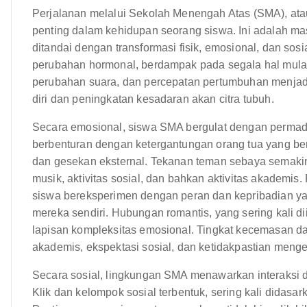
Perjalanan melalui Sekolah Menengah Atas (SMA), ata
penting dalam kehidupan seorang siswa. Ini adalah ma
ditandai dengan transformasi fisik, emosional, dan sos
perubahan hormonal, berdampak pada segala hal mulai d
perubahan suara, dan percepatan pertumbuhan menjadi
diri dan peningkatan kesadaran akan citra tubuh.
Secara emosional, siswa SMA bergulat dengan permad
berbenturan dengan ketergantungan orang tua yang be
dan gesekan eksternal. Tekanan teman sebaya semakin 
musik, aktivitas sosial, dan bahkan aktivitas akademis. 
siswa bereksperimen dengan peran dan kepribadian ya
mereka sendiri. Hubungan romantis, yang sering kali 
lapisan kompleksitas emosional. Tingkat kecemasan da
akademis, ekspektasi sosial, dan ketidakpastian meng
Secara sosial, lingkungan SMA menawarkan interaksi 
Klik dan kelompok sosial terbentuk, sering kali didasar