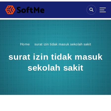
S
k
i
p
t
o
c
o
Home
surat izin tidak masuk sekolah sakit
n
t
surat izin tidak masuk
e
n
sekolah sakit
t