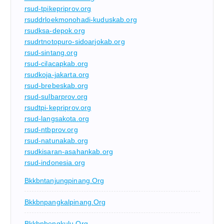
rsud-tpikepriprov.org
rsuddrloekmonohadi-kuduskab.org
rsudksa-depok.org
rsudrtnotopuro-sidoarjokab.org
rsud-sintang.org
rsud-cilacapkab.org
rsudkoja-jakarta.org
rsud-brebeskab.org
rsud-sulbarprov.org
rsudtpi-kepriprov.org
rsud-langsakota.org
rsud-ntbprov.org
rsud-natunakab.org
rsudkisaran-asahankab.org
rsud-indonesia.org
Bkkbntanjungpinang.org
Bkkbnpangkalpinang.org
Bkkbnbengkulu.org